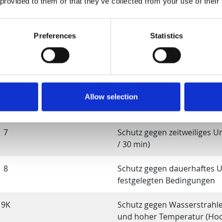
 provided to them or that they’ve collected from your use of their
3
Schutz gegen Sprühwasser b
Geräts bis zu 60°
Preferences
Statistics
4
Schutz gegen Spritzwasser 
5
Schutz gegen Strahlwasser 
allen Richtungen
Allow selection
6
Schutz gegen starkes Strah
7
Schutz gegen zeitweiliges U
/ 30 min)
8
Schutz gegen dauerhaftes 
festgelegten Bedingungen
9K
Schutz gegen Wasserstrahl
und hoher Temperatur (Hoc