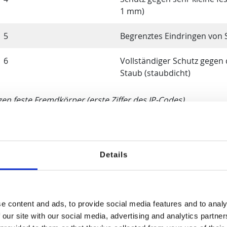
1 mm)
5
Begrenztes Eindringen von 
6
Vollständiger Schutz gegen
Staub (staubdicht)
gen feste Fremdkörper (erste Ziffer des IP-Codes)
nziffer
Schutz gegen Wasser
0
Kein Schutz
Details
1
Schutz gegen senkrecht Tro
2
Schutz gegen Tropfwasser b
e content and ads, to provide social media features and to analy
Geräts bis zu 15°
 our site with our social media, advertising and analytics partn