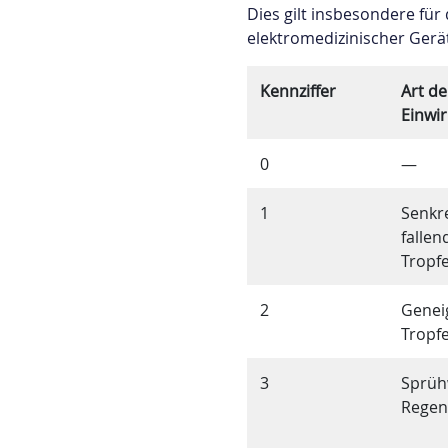
Dies gilt insbesondere für
elektromedizinischer Gerät
Kennziffer
Art de
Einwi
0
—
1
Senkr
fallen
Tropf
2
Genei
Tropfe
3
Sprüh
Regen