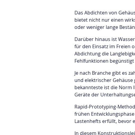
Prototyping
um
und
unte
Das Abdichten von Gehäuse
die
Proj
bietet nicht nur einen wi
Fertigung
zu
oder weniger lange Bestä
von
erfül
Darüber hinaus ist Wasser
Kleinserien
für den Einsatz im Freien
an.
Alle
Abdichtung die Langlebigk
Meth
Fehlfunktionen begünstigt
anse
Rapid
Anwendungen
Je nach Branche gibt es z
C
Prototyping
und elektrischer Gehäuse 
Gehäuse für
Fe
bekannteste ist die Norm I
Kleinserienfertigung
Medizingeräte
Geräte der Unterhaltungse
Sc
Showroom
Rapid-Prototyping-Methode
Sp
frühen Entwicklungsphase 
Lastenhefts erfüllt, bevor 
3
In diesem Konstruktionsle