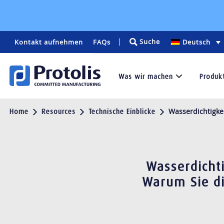
Suche
Kontakt aufnehmen
FAQs
Deutsch
Was wir machen
Produk
Dienstleistungen
Pr
Wasserdichtigke
Home
Resources
Technische Einblicke
Wir
Bei
bieten
Prot
professionellen
biet
Support
wir
Wasserdicht
und
eine
Warum Sie di
hochwertige
Vielz
Lösungen
von
für
Prod
Rapid
an,