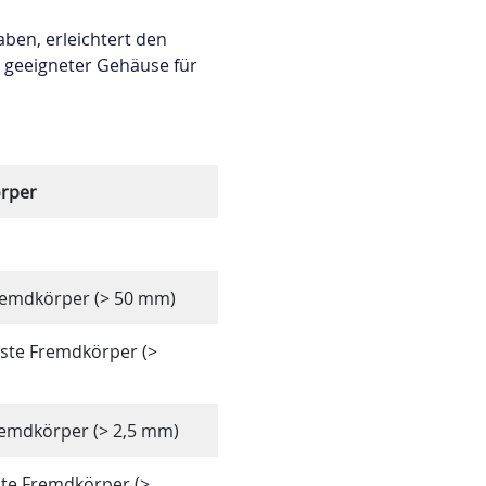
ben, erleichtert den
l geeigneter Gehäuse für
örper
remdkörper (> 50 mm)
este Fremdkörper (>
remdkörper (> 2,5 mm)
ste Fremdkörper (>