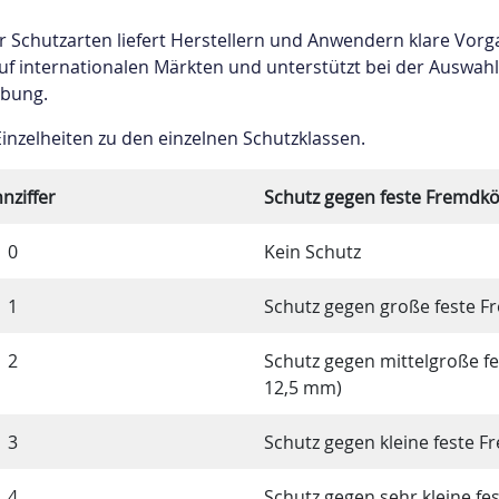
Zamak
 Schutzarten liefert Herstellern und Anwendern klare Vorga
uf internationalen Märkten und unterstützt bei der Auswah
ebung.
Einzelheiten zu den einzelnen Schutzklassen.
nziffer
Schutz gegen feste Fremdk
0
Kein Schutz
1
Schutz gegen große feste F
2
Schutz gegen mittelgroße f
12,5 mm)
3
Schutz gegen kleine feste F
4
Schutz gegen sehr kleine fe