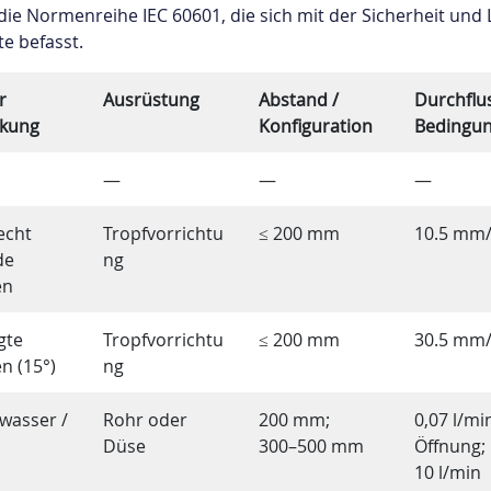
 die Normenreihe IEC 60601, die sich mit der Sicherheit und 
e befasst.
r
Ausrüstung
Abstand /
Durchflus
rkung
Konfiguration
Bedingu
—
—
—
echt
Tropfvorrichtu
≤ 200 mm
10.5 mm
de
ng
en
gte
Tropfvorrichtu
≤ 200 mm
30.5 mm
n (15°)
ng
wasser /
Rohr oder
200 mm;
0,07 l/mi
Düse
300–500 mm
Öffnung;
10 l/min