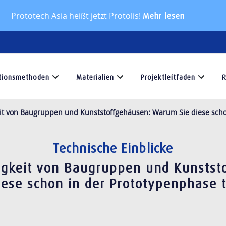
Prototech Asia heißt jetzt Protolis!
Mehr lesen
tionsmethoden
Materialien
Projektleitfaden
R
oduktionsmethoden
Materialien
Projektleitfad
it von Baugruppen und Kunststoffgehäusen: Warum Sie diese schon
Bei
Lesen
olis
Protolis
Sie
Technische Einblicke
en
bieten
unseren
wir
Projektleitfaden,
igkeit von Baugruppen und Kunstst
eine
um
ese schon in der Prototypenphase t
ahl
große
den
Auswahl
Rat
uktionsmethoden
an
unserer
Materialien
Experten