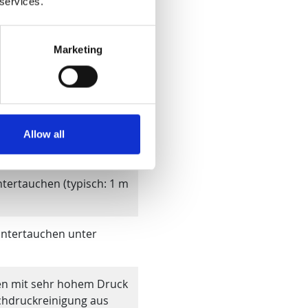
 services.
ei einer Neigung des
Marketing
aus allen Richtungen
mit niedrigem Druck aus
Allow all
lwasser
ntertauchen (typisch: 1 m
Untertauchen unter
en mit sehr hohem Druck
hdruckreinigung aus