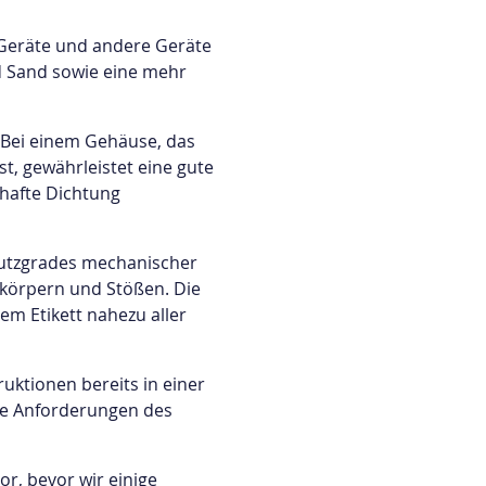
und
Fachwissen.
 Geräte und andere Geräte
Entdecken
d Sand sowie eine mehr
Sie
eine
 Bei einem Gehäuse, das
Vielzahl
t, gewährleistet eine gute
von
lhafte Dichtung
Inhaltskategorien,
die
auf
hutzgrades mechanischer
Ihre
dkörpern und Stößen. Die
Bedürfnisse
em Etikett nahezu aller
zugeschnitten
sind,
darunter
uktionen bereits in einer
Fertigungsleitfäden,
lle Anforderungen des
onen
praktische
Tipps,
or, bevor wir einige