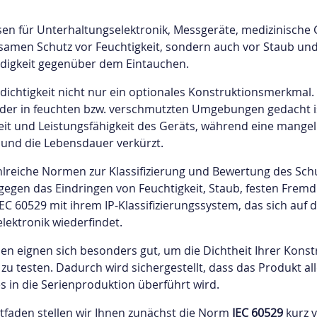
für
zu
rschiedliche
die
Projektzeitplänen,
n für Unterhaltungselektronik, Messgeräte, medizinische
ektanforderungen
Projekte
Preisen,
rksamen Schutz vor Feuchtigkeit, sondern auch vor Staub un
unserer
Qualitätssicherung
ndigkeit gegenüber dem Eintauchen.
len.
Kunden
und
dichtigkeit nicht nur ein optionales Konstruktionsmerkmal.
an
mehr
 oder in feuchten bzw. verschmutzten Umgebungen gedacht is
und
zu
eit und Leistungsfähigkeit des Geräts, während eine mange
oden
sind
erhalten
 und die Lebensdauer verkürzt.
hen
stolz
und
auf
so
ahlreiche Normen zur Klassifizierung und Bewertung des Sc
NC-
Vakuumgießen
Formpressen
die
eine
gegen das Eindringen von Feuchtigkeit, Staub, festen Frem
rtigung
Qualität
hohe
EC 60529 mit ihrem IP-Klassifizierungssystem, das sich auf d
der
Qualität
lektronik wiederfindet.
Materialien,
für
hneller
Extrusion
die
Prototypen
n eignen sich besonders gut, um die Dichtheit Ihrer Konstr
ritzguss
wir
und
zu testen. Dadurch wird sichergestellt, dass das Produkt a
auswählen.
Kleinserienprodukti
es in die Serienproduktion überführt wird.
zu
D-Druck
Blechbearbeitung
itfaden stellen wir Ihnen zunächst die Norm
IEC 60529
kurz v