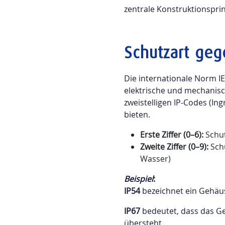
zentrale Konstruktionspri
Schutzart geg
Die internationale Norm IE
elektrische und mechanis
zweistelligen IP-Codes (I
bieten.
Erste Ziffer (0–6):
Schut
Zweite Ziffer (0–9):
Schu
Wasser)
Beispiel
:
IP54
bezeichnet ein Gehäus
IP67
bedeutet, dass das Ge
übersteht.