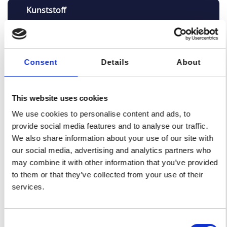
Kunststoff
Allgemeine Toleranz:
DIN 7168-91, Klasse g
Consent
Details
About
Präzisionstoleranz:
This website uses cookies
Protolis prüft Ihre 2D-Konstruktion und gibt
Ihnen konkrete Empfehlungen
We use cookies to personalise content and ads, to
provide social media features and to analyse our traffic.
Maximale Teilgröße:
We also share information about your use of our site with
our social media, advertising and analytics partners who
Profilgröße: 250 x 250 mm | 10 x 10 Zoll (kann
may combine it with other information that you’ve provided
von der Geometrie und dem Material des Teils
to them or that they’ve collected from your use of their
abhängen)
services.
Minimale Detailgröße:
Consent