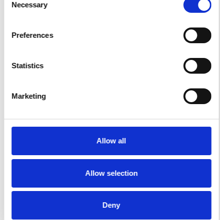
0,50 mm / 0,020 Zoll (kann von der Geometrie
Necessary
Selection
und dem Material des Teils abhängen)
Vorlaufzeit:
Preferences
Ab 15 Tagen
Statistics
Marketing
Metall
Allgemeine Toleranz:
Allow all
DIN 12020-2 +/-0,2 mm / 0,008″ für je 100 mm /
4″
Allow selection
Präzisionstoleranz:
Deny
Protolis prüft Ihre 2D-Konstruktion und gibt