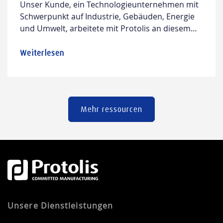
Unser Kunde, ein Technologieunternehmen mit
Schwerpunkt auf Industrie, Gebäuden, Energie
und Umwelt, arbeitete mit Protolis an diesem
Projekt zur Herstellung von 4.000 LFM (Load-
Port-Reader – Multiprotokoll) Metallgehäusen
Weiterlesen
zusammen. Dieser komplexe Fertigungs- und
Montageprozess umfasste die Extrusion für das
Außengehäuse, CNC-Bearbeitung für die präzise
Formgebung von Aluminiumkomponenten und
Mehr ressourcen
die Anodisierung für eine schwarze Oberfläche
auf Profilen. […]
Unsere Dienstleistungen