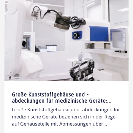
Große Kunststoffgehäuse und -
abdeckungen für medizinische Geräte:
Designrichtlinien und
Große Kunststoffgehäuse und -abdeckungen für
Fertigungstechnologien
medizinische Geräte beziehen sich in der Regel
auf Gehäuseteile mit Abmessungen über
300 mm und typischen Wandstärken von