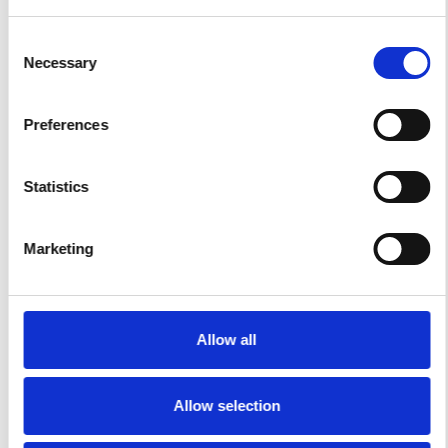
Genaue Toleranz:
Consent
Protolis prüft Ihre 2D- Konstruktion und gibt
Necessary
Selection
Ihnen entsprechendes Feedback.
Maximale Bauteilgröße:
Preferences
500 x 500 x 500 mm 19,68 x 19,68 x 19,68 Zoll
(Kann bei manchen 3D-Druckern geringer
Statistics
sein)
Marketing
Minimale Feature-Größe:
0,50 mm / 0,020 Zoll (kann von der
Teilegeometrie und dem Material abhängen)
Allow all
Vorlaufzeit:
Allow selection
From 2 days