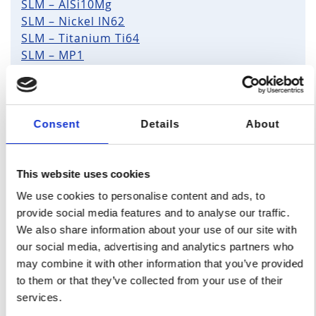
SLM – AlSi10Mg
SLM – Nickel IN62
SLM – Titanium Ti64
SLM – MP1
Wir bieten weitere Sorten auf Anfrage an, kontaktieren
Sie uns
.
hier
Consent
Details
About
Allgemeine 3D-Druck-Eigenschaften
This website uses cookies
We use cookies to personalise content and ads, to
Plastik
provide social media features and to analyse our traffic.
We also share information about your use of our site with
Allgemeine Toleranz:
our social media, advertising and analytics partners who
may combine it with other information that you’ve provided
SLA: DIN 7168-91, Klasse f FDM & SLS: DIN
to them or that they’ve collected from your use of their
7168-91, Klasse m
services.