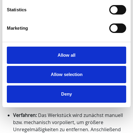
Statistics
Marketing
Allow all
4. Dampfpolieren: höchste Klarheit
für filigrane Details
Allow selection
Das Dampfpolieren ist ein spezielles chemisches
Verfahren, bei dem Lösungsmitteldämpfe verwendet
Deny
werden (z. B. Dichlormethan, THF, Chloroform), um die
Oberfläche auf mikroskopischer Ebene zu glätten.
Verfahren:
Das Werkstück wird zunächst manuell
bzw. mechanisch vorpoliert, um größere
Unregelmäßigkeiten zu entfernen. Anschließend