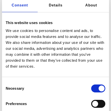
Temperatur (oft aus einem alkoholbetriebenen
Consent
Details
About
Brenner) verwendet, um die Oberfläche des Acryls zu
schmelzen und neu zu verfließen, wodurch das Material
wieder klar wird.
This website uses cookies
We use cookies to personalise content and ads, to
Verfahren:
Die Flamme fährt über die
provide social media features and to analyse our traffic.
Werkstückkante und glättet bzw. klärt diese in
We also share information about your use of our site with
wenigen Sekunden
our social media, advertising and analytics partners who
Ideal für
:
gerade Kanten, bei denen kleinere
may combine it with other information that you’ve
Unregelmäßigkeiten zulässig sind
provided to them or that they’ve collected from your use
Vorteile:
sehr schnell und preiswert
of their services.
Einschränkungen:
das Finish kann uneinheitlich
sein; die Präzision ist geringer als bei anderen
Methoden
Consent
Necessary
Selection
Preferences