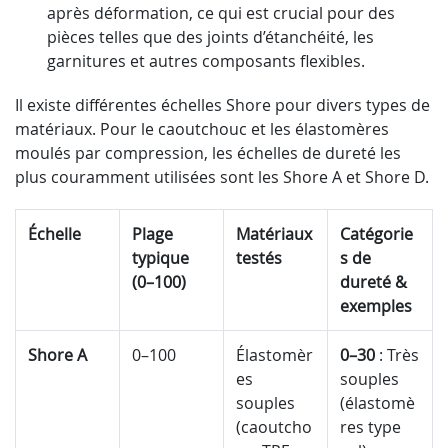
après déformation, ce qui est crucial pour des
pièces telles que des joints d’étanchéité, les
garnitures et autres composants flexibles.
Il existe différentes échelles Shore pour divers types de
matériaux. Pour le caoutchouc et les élastomères
moulés par compression, les échelles de dureté les
plus couramment utilisées sont les Shore A et Shore D.
Échelle
Plage
Matériaux
Catégorie
typique
testés
s de
(0–100)
dureté &
exemples
Shore A
0–100
Élastomèr
0–30
: Très
es
souples
souples
(élastomè
(caoutcho
res type