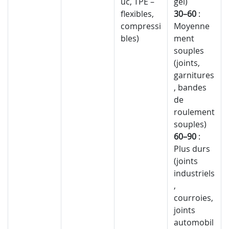
uc, TPE –
gel)
flexibles,
30–60
:
compressi
Moyenne
bles)
ment
souples
(joints,
garnitures
, bandes
de
roulement
souples)
60–90
:
Plus durs
(joints
industriels
,
courroies,
joints
automobil