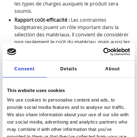
les types de charges auxquels le produit sera
soumis.
Rapport coût-efficacité :
Les contraintes
budgétaires jouent un rôle important dans la
sélection des matériaux. Il convient de considérer
non seulement le coût du matériau, mais aussi les
frais de traitement et d’entretien associés. Choisir
un élastomère plus coûteux peut être justifié par
des coûts à long terme plus bas, grâce à une
Consent
Details
About
durabilité accrue et à des besoins d’entretien
réduits.
Compatibilité avec l’environnement :
Assurez-vous
This website uses cookies
de sélectionner des matériaux compatibles avec
We use cookies to personalise content and ads, to
les conditions environnementales dans lesquelles
provide social media features and to analyse our traffic.
le produit sera utilisé, y compris l’exposition aux
We also share information about your use of our site with
UV, la résistance à l’ozone et le contact potentiel
our social media, advertising and analytics partners who
avec des substances agressives.
may combine it with other information that you’ve
provided to them or that they’ve collected from your use