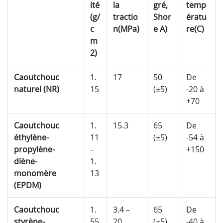
ité
la
gré,
temp
(g/
tractio
Shor
ératu
c
n
(MPa)
e A)
re
(C)
m
2)
Caoutchouc
1.
17
50
De
naturel (NR)
15
(±5)
-20 à
+70
Caoutchouc
1.
15.3
65
De
éthylène-
11
(±5)
-54 à
propylène-
–
+150
diène-
1.
monomère
13
(EPDM)
Caoutchouc
1.
3.4 –
65
De
styrène-
55
20
(±5)
-40 à