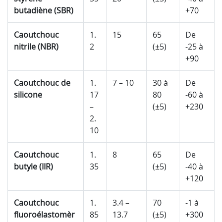
butadiène (SBR)
+70
Caoutchouc
1.
15
65
De
nitrile (NBR)
2
(±5)
-25 à
+90
Caoutchouc de
1.
7 – 10
30 à
De
silicone
17
80
-60 à
–
(±5)
+230
2.
10
Caoutchouc
1.
8
65
De
butyle (IIR)
35
(±5)
-40 à
+120
Caoutchouc
1.
3.4 –
70
-1 à
fluoroélastomèr
85
13.7
(±5)
+300