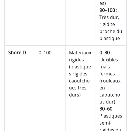
es)
90–100
:
Très dur,
rigidité
proche du
plastique
Shore D
0–100
Matériaux
0–30
:
rigides
Flexibles
(plastique
mais
s rigides,
fermes
caoutcho
(rouleaux
ucs très
en
durs)
caoutcho
uc dur)
30–60
:
Plastiques
semi-
rigides ou