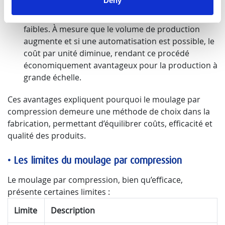
Deny
et de la conception associée au moulage par
compression conduit à des coûts initiaux plus
faibles. À mesure que le volume de production
augmente et si une automatisation est possible, le
coût par unité diminue, rendant ce procédé
économiquement avantageux pour la production à
grande échelle.
Ces avantages expliquent pourquoi le moulage par
compression demeure une méthode de choix dans la
fabrication, permettant d’équilibrer coûts, efficacité et
qualité des produits.
•
Les limites du moulage par compression
Le moulage par compression, bien qu’efficace,
présente certaines limites :
Limite
Description