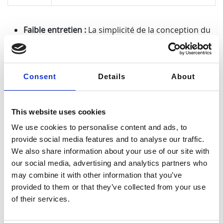
Faible entretien :
La simplicité de la conception du
moule facilite le nettoyage et l’entretien, ce qui
réduit les coûts de maintenance et les temps
d’arrêt par rapport à des systèmes plus
Consent
Details
About
complexes.
Haute résistance et durabilité :
La pression élevée
appliquée pendant le moulage compacte le
This website uses cookies
matériau de façon dense, produisant des pièces
solides et durables capables de résister à des
We use cookies to personalise content and ads, to
applications exigeantes.
provide social media features and to analyse our traffic.
We also share information about your use of our site with
Polyvalence dans la conception :
Les moules sur
our social media, advertising and analytics partners who
mesure permettent de créer des pièces avec
may combine it with other information that you’ve
différentes épaisseurs et caractéristiques
provided to them or that they’ve collected from your use
complexes telles que des textures, des nervures,
of their services.
des bossages, des inserts et des points de fixation,
ce qui améliore la fonctionnalité des produits