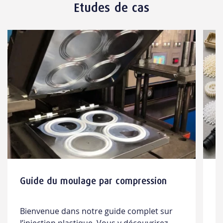
Etudes de cas
Guide du moulage par compression
I
p
p
Bienvenue dans notre guide complet sur
L
P