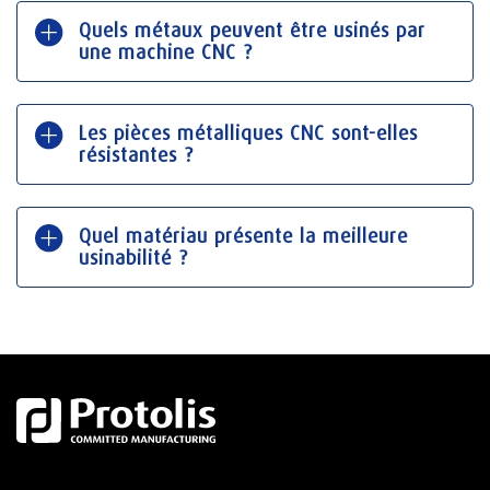
Quels métaux peuvent être usinés par
une machine CNC ?
Les pièces métalliques CNC sont-elles
résistantes ?
Quel matériau présente la meilleure
usinabilité ?