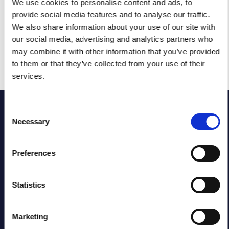
Pour en savoir plus sur ces options, veuillez consulter
We use cookies to personalise content and ads, to
notre page sur les finitions ici.
provide social media features and to analyse our traffic.
We also share information about your use of our site with
our social media, advertising and analytics partners who
Explorer d’autres finitions
may combine it with other information that you’ve provided
to them or that they’ve collected from your use of their
services.
Consent
Necessary
Selection
Nos réalisations
Découvrez la polyvalence de l’usinage CNC des métaux
Preferences
pour des projets de prototypage et de production en
petites séries.
Statistics
Marketing