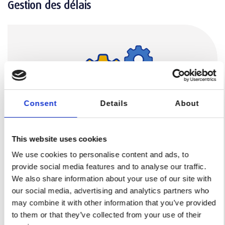
Gestion des délais
Consent
Details
About
This website uses cookies
We use cookies to personalise content and ads, to
Comprenez les facteurs qui influencent le planning
provide social media features and to analyse our traffic.
We also share information about your use of our site with
d’un projet et l’optimisation les délais de livraison de
our social media, advertising and analytics partners who
vos pièces.
may combine it with other information that you’ve provided
to them or that they’ve collected from your use of their