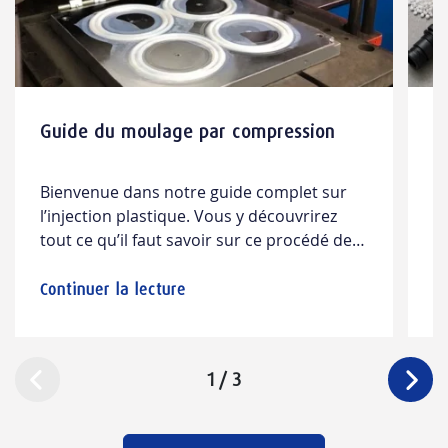
Guide du moulage par compression
I
p
p
Bienvenue dans notre guide complet sur
L
P
l’injection plastique. Vous y découvrirez
v
tout ce qu’il faut savoir sur ce procédé de
e
fabrication, de son histoire fascinante à ses
p
applications contemporaines, ainsi que les
t
Continuer la lecture
Co
meilleures pratiques en matière de
d
conception.
a
c
1
/
3
se
dé
p