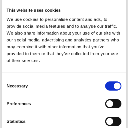
This website uses cookies
We use cookies to personalise content and ads, to
provide social media features and to analyse our traffic.
We also share information about your use of our site with
our social media, advertising and analytics partners who
may combine it with other information that you’ve
provided to them or that they’ve collected from your use
of their services.
Consent
Necessary
Selection
Notre solution
Preferences
Durant tout le projet, notre engagement en matière de
qualité et de précision a permis de répondre aux
Statistics