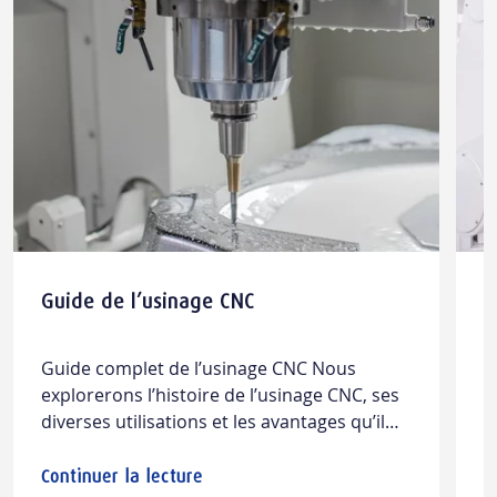
Guide de l’usinage CNC
D
c
r
Guide complet de l’usinage CNC Nous
L
t
explorerons l’histoire de l’usinage CNC, ses
d
diverses utilisations et les avantages qu’il
g
offre, tout en examinant ses limites. Vous
d
découvrirez également des considérations
l
Continuer la lecture
C